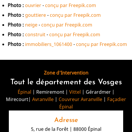
Photo :
ouvrier
-
conçu par Freepik.com
Photo :
gouttiere
-
conçu par Freepik.com
Photo :
neige
-
conçu par Freepik.com
Photo :
construit
-
conçu par Freepik.com
Photo :
immobiliers_1061400
-
conçu par Freepik.com
Zone d'Intervention
Tout le département des Vosges
Épinal
| Remiremont |
Vittel
| Gérardmer |
Mirecourt|
Avranville
|
Couvreur Avranville
|
Façadier
Épinal
Adresse
5, rue de la Forêt | 88000 Épinal