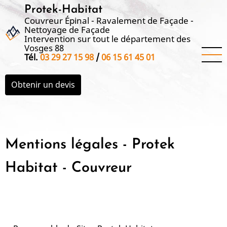
Aller
Protek-Habitat
au
Couvreur Épinal - Ravalement de Façade -
Nettoyage de Façade
contenu
Intervention sur tout le département des
principal
Vosges 88
Tél.
03 29 27 15 98
/
06 15 61 45 01
Obtenir un devis
Mentions légales - Protek
Habitat - Couvreur