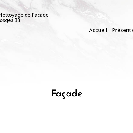
 Nettoyage de Façade
Vosges 88
Main
Accueil
Présent
navigation
Façade