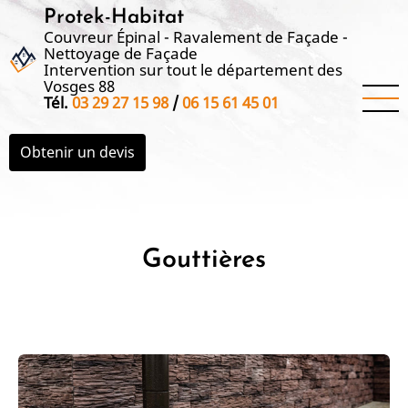
Aller
Protek-Habitat
au
Couvreur Épinal - Ravalement de Façade -
Nettoyage de Façade
contenu
Intervention sur tout le département des
principal
Vosges 88
Tél.
03 29 27 15 98
/
06 15 61 45 01
Obtenir un devis
Gouttières