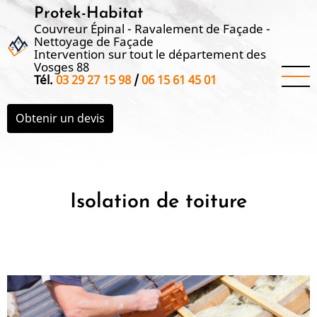
Aller
Protek-Habitat
au
Couvreur Épinal - Ravalement de Façade -
Nettoyage de Façade
contenu
Intervention sur tout le département des
principal
Vosges 88
Tél.
03 29 27 15 98
/
06 15 61 45 01
Obtenir un devis
Isolation de toiture