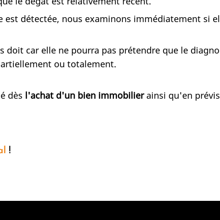
ue le dégât est relativement récent.
te est détectée, nous examinons immédiatement si elle
doit car elle ne pourra pas prétendre que le diagnost
artiellement ou totalement.
llé dès
l'achat d'un bien immobilier
ainsi qu'en prévi
al
!